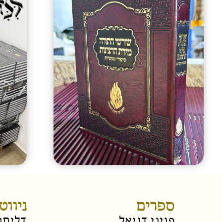
ספרים
ניווט
פניני דניאל
דליתנ