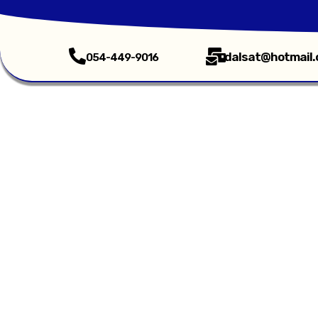
dalsat@hotmail
054-449-9016