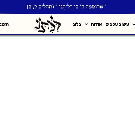
" אֲרוֹמִמְךָ֣ ה' כִּ֣י דִלִּיתָ֑נִי " (תהלים ל, ב)
.com
עיצוב עלונים
אודות
בלוג