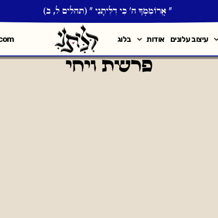
" אֲרוֹמִמְךָ֣ ה' כִּ֣י דִלִּיתָ֑נִי " (תהלים ל, ב)
.com
עיצוב עלונים
אודות
בלוג
פרשת ויחי