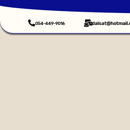
dalsat@hotmail
054-449-9016