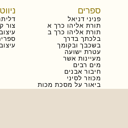
ספרים
ניווט
פניני דניאל
דליתנ
תורת אליהו כרך א
צור ק
תורת אליהו כרך ב
עיצוב 
בלכתך בדרך
ספרים
בשכבך ובקומך
עיצוב
עטרת ישועה
מעיינות אשר
מים רבים
חיבור אבנים
מכוזר לסיני
ביאור על מסכת מכות
מראה כהן
באמת וישר
ברכי אליעזר
שורשי התורה