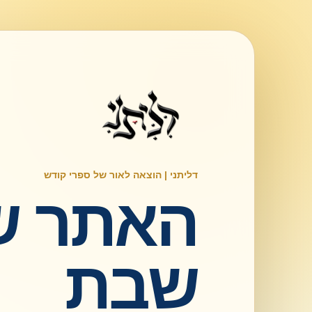
דליתני | הוצאה לאור של ספרי קודש
האתר ש
שבת