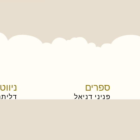
ספרים
ניווט
פניני דניאל
דליתנ
תורת אליהו כרך א
צור ק
תורת אליהו כרך ב
עיצוב 
בלכתך בדרך
ספרים
בשכבך ובקומך
עיצוב
עטרת ישועה
מעיינות אשר