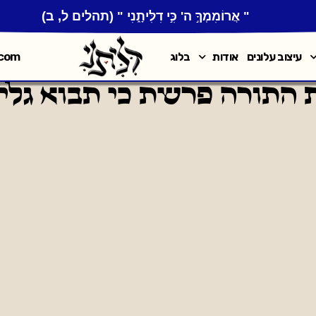
" אֲרוֹמִמְךָ֣ ה' כִּ֣י דִלִּיתָ֑נִי " (תהלים ל, ב)
.com
עיצוב עלונים
אודות
בלוג
התורה פרשת כי תבוא גליון 