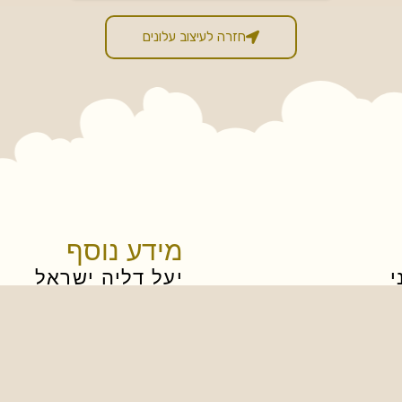
חזרה לעיצוב עלונים
מידע נוסף
י
יעל דליה ישראל
שר
ארמון הנציב ירושלי
והוצ"ל
alsat@hotmail.com
 וקונטרסים
054-449-9016
 עלונים