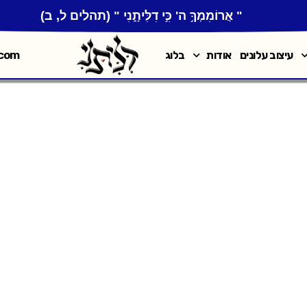
" אֲרוֹמִמְךָ֣ ה' כִּ֣י דִלִּיתָ֑נִי " (תהלים ל, ב)
.com
עיצוב עלונים
אודות
בלוג