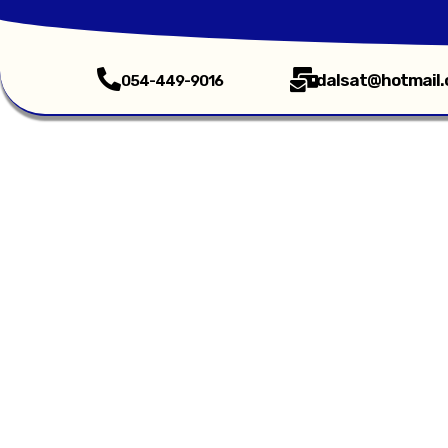
dalsat@hotmail
054-449-9016