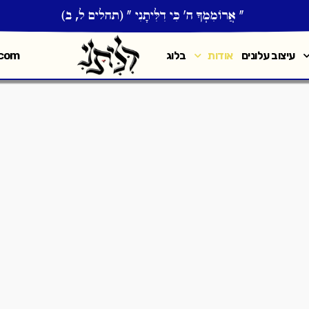
" אֲרוֹמִמְךָ֣ ה' כִּ֣י דִלִּיתָ֑נִי " (תהלים ל, ב)
.com
עיצוב עלונים
אודות
בלוג