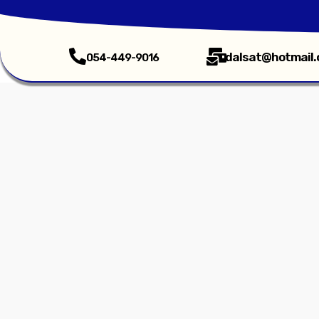
dalsat@hotmail
054-449-9016